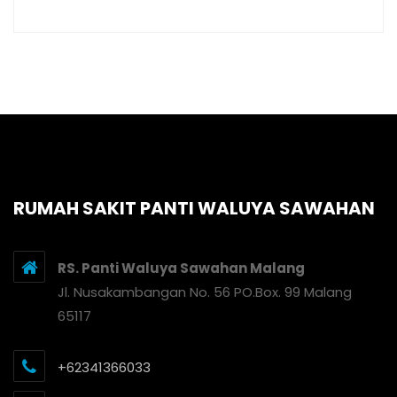
RUMAH SAKIT PANTI WALUYA SAWAHAN
RS. Panti Waluya Sawahan Malang
Jl. Nusakambangan No. 56 PO.Box. 99 Malang
65117
+62341366033