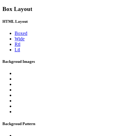
Box Layout
HTML Layout
Boxed
Wide
Rtl
Ltl
Backgroud Images
Backgroud Pattern