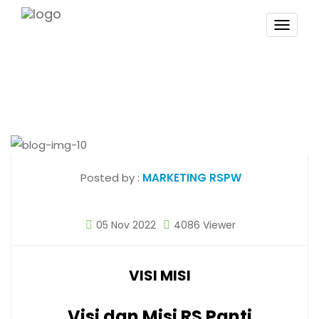
TOGG
NAVI
Posted by :
MARKETING RSPW
05 Nov 2022
4086 Viewer
VISI MISI
Visi dan Misi RS Panti